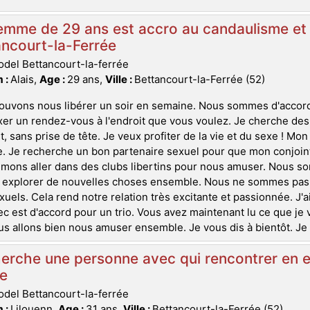
mme de 29 ans est accro au candaulisme et 
ncourt-la-Ferrée
del Bettancourt-la-ferrée
 :
Alais,
Age :
29 ans,
Ville :
Bettancourt-la-Ferrée (52)
ouvons nous libérer un soir en semaine. Nous sommes d'accord
xer un rendez-vous à l'endroit que vous voulez. Je cherche des
 sans prise de tête. Je veux profiter de la vie et du sexe ! Mon c
. Je recherche un bon partenaire sexuel pour que mon conjoint
mons aller dans des clubs libertins pour nous amuser. Nous so
 explorer de nouvelles choses ensemble. Nous ne sommes pas
xuels. Cela rend notre relation très excitante et passionnée. J'ai
 est d'accord pour un trio. Vous avez maintenant lu ce que je 
s allons bien nous amuser ensemble. Je vous dis à bientôt. Je 
erche une personne avec qui rencontrer en e
e
del Bettancourt-la-ferrée
 :
Lilouenn,
Age :
31 ans,
Ville :
Bettancourt-la-Ferrée (52)