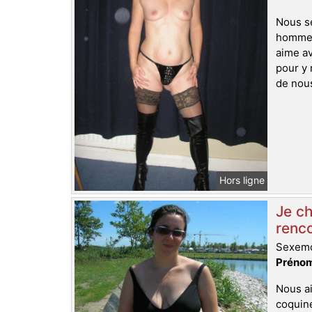
Nous se
homme g
aime av
pour y 
de nous
Hors ligne
Je ch
renco
Sexemo
Prénom
Nous a
coquine