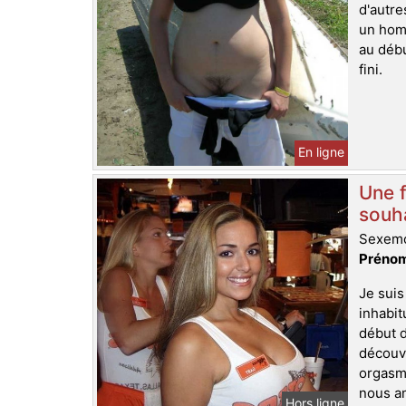
d'autre
un homm
au débu
fini.
En ligne
Une f
souh
Sexemo
Prénom
Je suis
inhabit
début d
découvr
orgasme
nous am
Hors ligne