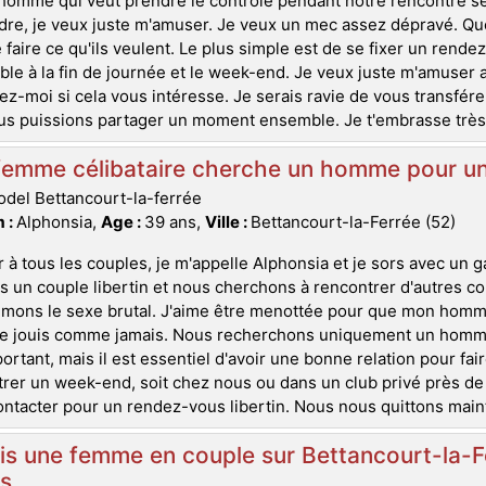
homme qui veut prendre le contrôle pendant notre rencontre sexu
re, je veux juste m'amuser. Je veux un mec assez dépravé. Quelq
e faire ce qu'ils veulent. Le plus simple est de se fixer un rend
ble à la fin de journée et le week-end. Je veux juste m'amuse
z-moi si cela vous intéresse. Je serais ravie de vous transfé
s puissions partager un moment ensemble. Je t'embrasse très 
emme célibataire cherche un homme pour une r
del Bettancourt-la-ferrée
 :
Alphonsia,
Age :
39 ans,
Ville :
Bettancourt-la-Ferrée (52)
 à tous les couples, je m'appelle Alphonsia et je sors avec un g
un couple libertin et nous cherchons à rencontrer d'autres co
imons le sexe brutal. J'aime être menottée pour que mon homm
 je jouis comme jamais. Nous recherchons uniquement un homme
ortant, mais il est essentiel d'avoir une bonne relation pour fa
rer un week-end, soit chez nous ou dans un club privé près de 
ntacter pour un rendez-vous libertin. Nous nous quittons mainte
is une femme en couple sur Bettancourt-la-Fe
is