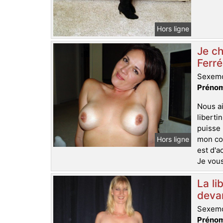
Hors ligne
Je ch
Ferré
Sexemo
Prénom
Nous ai
liberti
puisse 
mon cop
Hors ligne
est d'a
Je vous
La li
deva
Sexemo
Prénom