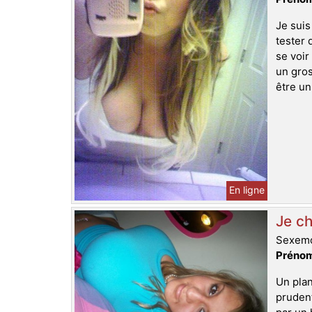
Je suis
tester 
se voir
un gros
être un
En ligne
Je ch
Sexemo
Prénom
Un plan
prudent