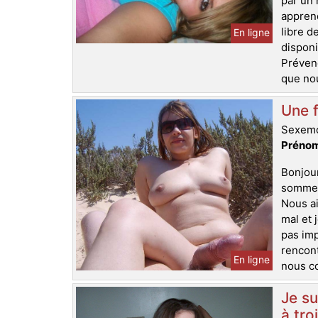
par un 
apprend
libre d
En ligne
disponi
Prévene
que nou
Une f
Sexemo
Prénom
Bonjour
sommes 
Nous a
mal et
pas imp
rencont
En ligne
nous co
Je su
à tro