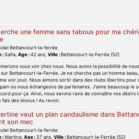
erche une femme sans tabous pour ma chérie
e
del Bettancourt-la-ferrée
 :
Safia,
Age :
42 ans,
Ville :
Bettancourt-la-Ferrée (52)
merions vous voir chez nous. Nous avons la possibilité de nou
n sur Bettancourt-la-Ferrée. Je ne cherche pas un homme beau, je
me voir jouir. Nous aimons sortir dans des clubs libertins pour
ain où nous échangeons de partenaires. J'aime beaucoup le sex
ccord pour ça. Ainsi, nous serons ravis de connaître vos désirs 
 fais des bisous ! Au revoir.
bertine veut un plan candaulisme dans Bettan
nt son mec
del Bettancourt-la-ferrée
 :
Martina,
Age :
37 ans,
Ville :
Bettancourt-la-Ferrée (52)