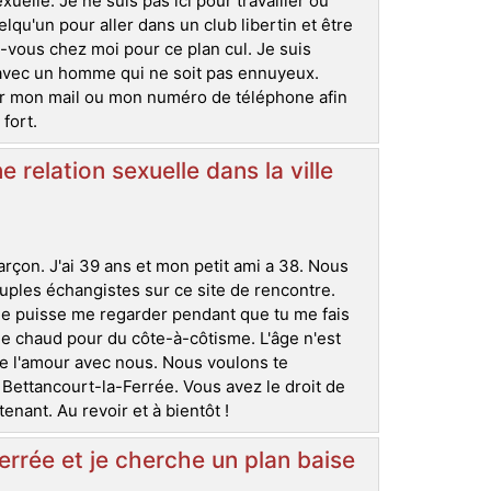
elle. Je ne suis pas ici pour travailler ou
u'un pour aller dans un club libertin et être
ez-vous chez moi pour ce plan cul. Je suis
r avec un homme qui ne soit pas ennuyeux.
rer mon mail ou mon numéro de téléphone afin
fort.
elation sexuelle dans la ville
arçon. J'ai 39 ans et mon petit ami a 38. Nous
uples échangistes sur ce site de rencontre.
e puisse me regarder pendant que tu me fais
 chaud pour du côte-à-côtisme. L'âge n'est
ire l'amour avec nous. Nous voulons te
Bettancourt-la-Ferrée. Vous avez le droit de
nant. Au revoir et à bientôt !
rrée et je cherche un plan baise