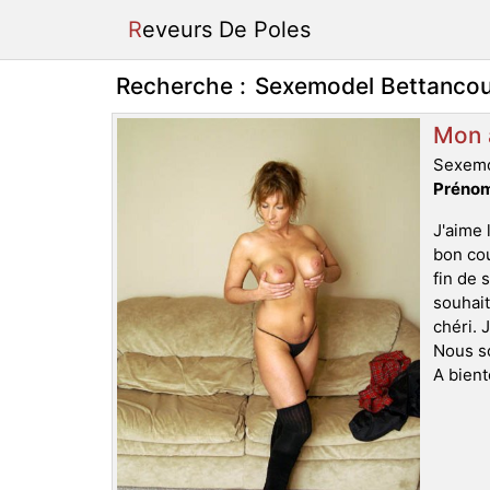
Reveurs De Poles
Recherche :
Sexemodel Bettancour
Mon a
Sexemo
Prénom
J'aime 
bon co
fin de 
souhait
chéri. 
Nous so
A bient