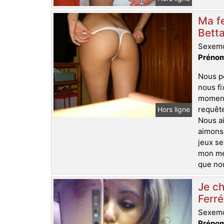
Ma fe
Betta
Sexemo
Prénom
Nous p
nous fi
moment,
requête
Hors ligne
Nous ai
aimons
jeux se
mon mec
que nou
Je ch
Ferré
Sexemo
Prénom