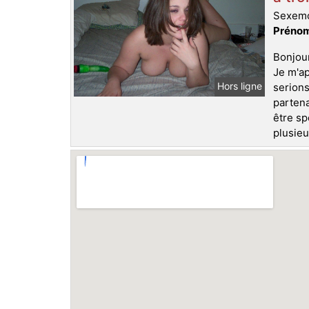
Sexemo
Prénom
Bonjour
Je m'ap
Hors ligne
serions
partena
être sp
plusieu