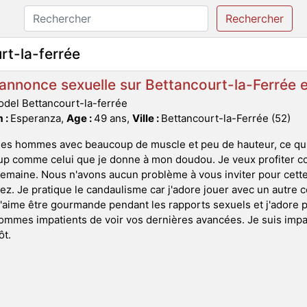
Rechercher
t-la-ferrée
nnonce sexuelle sur Bettancourt-la-Ferrée e
del Bettancourt-la-ferrée
 :
Esperanza,
Age :
49 ans,
Ville :
Bettancourt-la-Ferrée (52)
les hommes avec beaucoup de muscle et peu de hauteur, ce qui n
up comme celui que je donne à mon doudou. Je veux profiter c
semaine. Nous n'avons aucun problème à vous inviter pour cette
ez. Je pratique le candaulisme car j'adore jouer avec un autr
J'aime être gourmande pendant les rapports sexuels et j'adore 
mmes impatients de voir vos dernières avancées. Je suis impat
ôt.